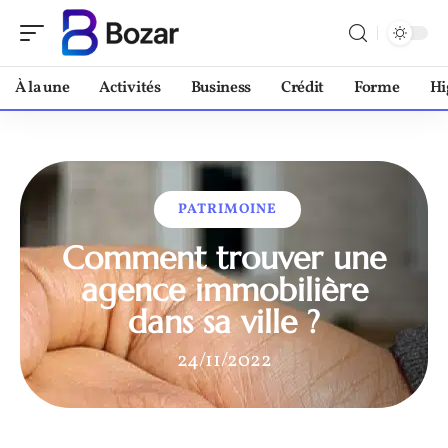
À la une
Activités
Business
Crédit
Forme
Hi
PATRIMOINE
Comment trouver une
agence immobilière
dans sa ville ?
24/11/2022