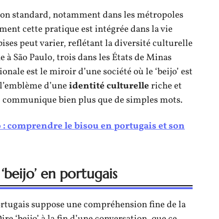
tion standard, notamment dans les métropoles
nt cette pratique est intégrée dans la vie
ses peut varier, reflétant la diversité culturelle
ne à São Paulo, trois dans les États de Minas
onale est le miroir d’une société où le ‘beijo’ est
t l’emblème d’une
identité culturelle
riche et
ui communique bien plus que de simples mots.
o : comprendre le bisou en portugais et son
beijo’ en portugais
ortugais suppose une compréhension fine de la
ire ‘beijo’ à la fin d’une conversation, que ce