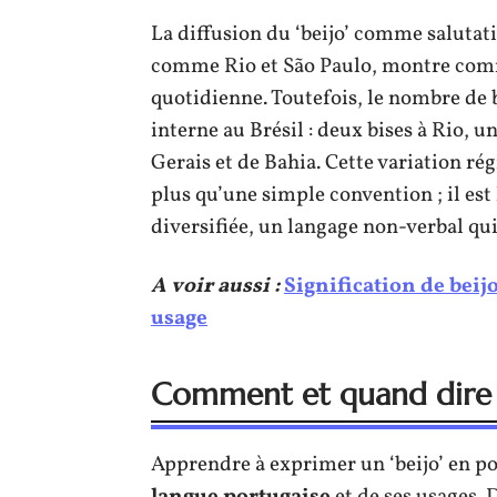
La diffusion du ‘beijo’ comme saluta
comme Rio et São Paulo, montre comme
quotidienne. Toutefois, le nombre de bi
interne au Brésil : deux bises à Rio, u
Gerais et de Bahia. Cette variation régi
plus qu’une simple convention ; il es
diversifiée, un langage non-verbal q
A voir aussi :
Signification de beij
usage
Comment et quand dire ‘
Apprendre à exprimer un ‘beijo’ en p
langue portugaise
et de ses usages. D