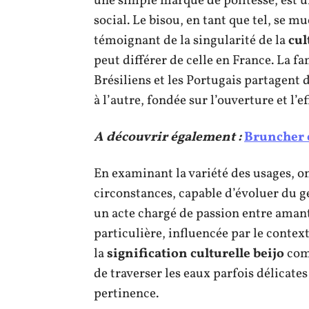
une simple marque de politesse, est un
social. Le bisou, en tant que tel, se mu
témoignant de la singularité de la
cul
peut différer de celle en France. La fa
Brésiliens et les Portugais partagent d
à l’autre, fondée sur l’ouverture et l’e
A découvrir également :
Bruncher e
En examinant la variété des usages, o
circonstances, capable d’évoluer du g
un acte chargé de passion entre amant
particulière, influencée par le contex
la
signification culturelle beijo
comm
de traverser les eaux parfois délicate
pertinence.