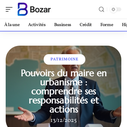
À la une
Activités
Business
Crédit
Forme
Hi
PATRIMOINE
Pouvoirs du maire en
urbanisme :
comprendre ses
responsabilités et
actions
13/12/2025