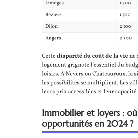
Limoges
1 500
Béziers
1 700
Dijon
2 100
Angers
2 500
Cette
disparité du coût de la vie
ne s
logement grignote l’essentiel du budge
loisirs. À Nevers ou Châteauroux, la si
les possibilités se multiplient. Les v
leurs prix accessibles et leur capacité 
Immobilier et loyers : où
opportunités en 2024 ?