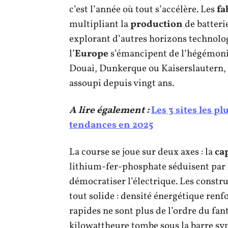
c’est l’année où tout s’accélère. Les
fa
multipliant la
production
de batteri
explorant d’autres horizons technolog
l’
Europe
s’émancipent de l’hégémonie 
Douai, Dunkerque ou Kaiserslautern, r
assoupi depuis vingt ans.
A lire également :
Les 3 sites les p
tendances en 2025
La course se joue sur deux axes : la
ca
lithium-fer-phosphate séduisent par l
démocratiser l’électrique. Les constr
tout solide : densité énergétique renfo
rapides ne sont plus de l’ordre du fant
kilowattheure tombe sous la barre s