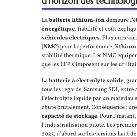
d’horizon des technologi
La
batterie lithium-ion
demeure l’ét
énergétique
, fiabilité et coût expli
véhicules électriques
. Plusieurs var
(NMC)
pour la performance,
lithium
stabilité thermique. Les NMC équipen
que les LFP s’imposent sur les utilitai
La
batterie à électrolyte solide
, gra
tous les regards. Samsung SDI, entre 
l’électrolyte liquide par un matériau
chute brutalement. Conséquence : un
capacité de stockage
. Pour l’instant
l’industrialisation pilote. Les premiè
2025, d’abord sur les versions haut 