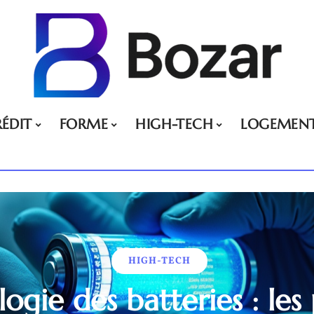
ÉDIT
FORME
HIGH-TECH
LOGEMEN
HIGH-TECH
ogie des batteries : les