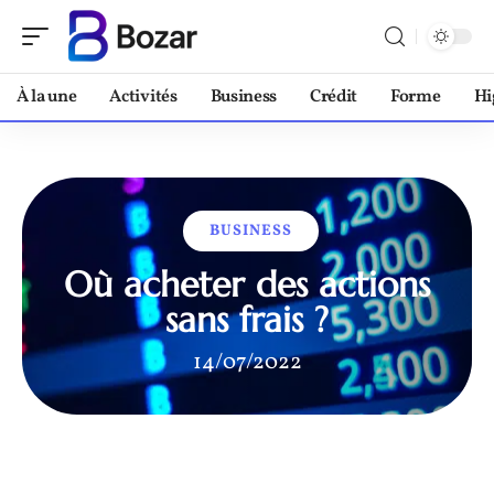
À la une
Activités
Business
Crédit
Forme
Hi
BUSINESS
Où acheter des actions
sans frais ?
14/07/2022