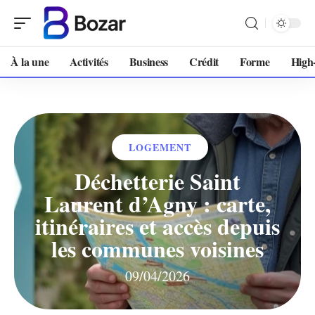
À la une
Activités
Business
Crédit
Forme
High
LOGEMENT
Déchetterie Saint
Laurent d’Agny : carte,
itinéraires et accès depuis
les communes voisines
09/04/2026