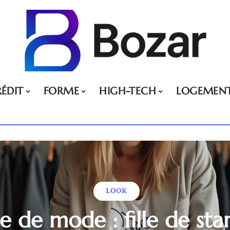
ÉDIT
FORME
HIGH-TECH
LOGEMEN
LOOK
te de mode : fille de sta