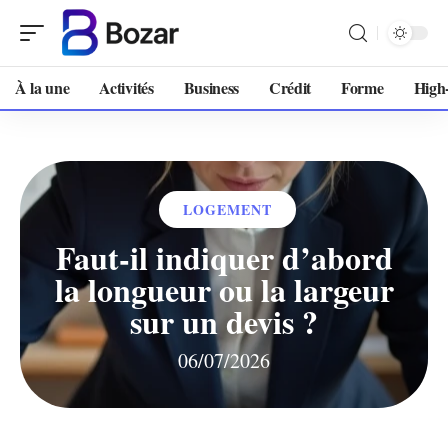
À la une
Activités
Business
Crédit
Forme
High
LOGEMENT
Faut-il indiquer d’abord
la longueur ou la largeur
sur un devis ?
06/07/2026