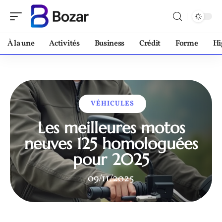
À la une
Activités
Business
Crédit
Forme
Hi
VÉHICULES
Les meilleures motos
neuves 125 homologuées
pour 2025
09/11/2025