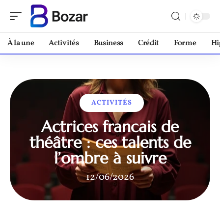
À la une
Activités
Business
Crédit
Forme
Hi
ACTIVITÉS
Actrices francais de
théâtre : ces talents de
l’ombre à suivre
12/06/2026