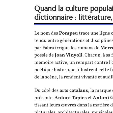
Quand la culture popula
dictionnaire : littératur
Le nom des
Pompeu
trace une ligne 
tendu entre générations et disciplines
par Fabra irrigue les romans de
Merc
poésie de
Joan Vinyoli
. Chacun, à sa 
mémoire active, un rempart contre l’
poétique historique, illustrent cette f
de la scène, la rendent vivante et audi
Du côté des
arts catalans
, la marque 
présente.
Antoni Tàpies
et
Antoni 
tissant leurs œuvres dans la matière 
picturales, architecturales, musicale