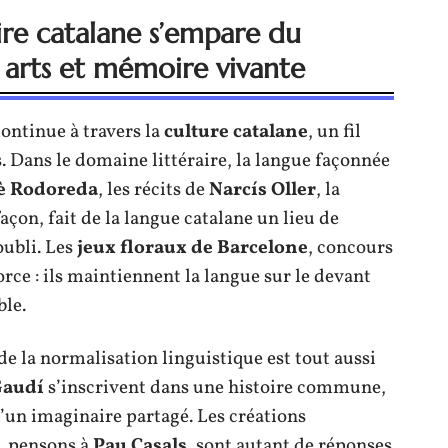
ire catalane s’empare du
e, arts et mémoire vivante
continue à travers la
culture catalane
, un fil
. Dans le domaine littéraire, la langue façonnée
è Rodoreda
, les récits de
Narcís Oller
, la
façon, fait de la langue catalane un lieu de
oubli. Les
jeux floraux de Barcelone
, concours
orce : ils maintiennent la langue sur le devant
ble.
de la normalisation linguistique est tout aussi
Gaudí
s’inscrivent dans une histoire commune,
d’un imaginaire partagé. Les créations
s, pensons à
Pau Casals
, sont autant de réponses