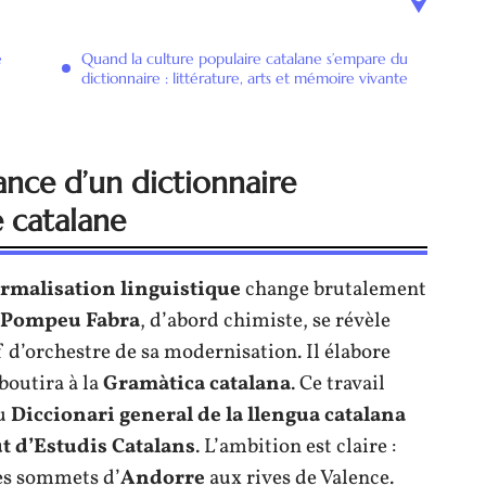
e
Quand la culture populaire catalane s’empare du
dictionnaire : littérature, arts et mémoire vivante
ance d’un dictionnaire
 catalane
rmalisation linguistique
change brutalement
Pompeu Fabra
, d’abord chimiste, se révèle
 d’orchestre de sa modernisation. Il élabore
boutira à la
Gramàtica catalana
. Ce travail
du
Diccionari general de la llengua catalana
ut d’Estudis Catalans
. L’ambition est claire :
es sommets d’
Andorre
aux rives de Valence.