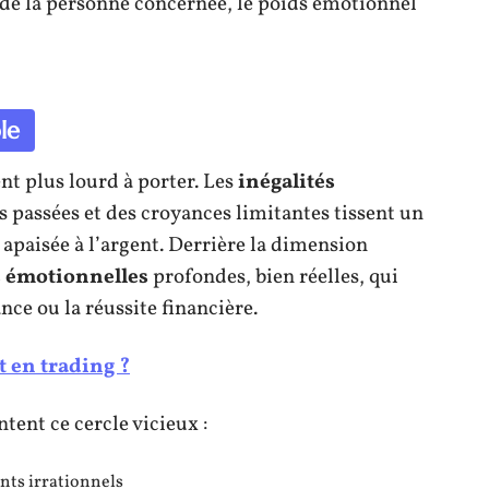
u de la personne concernée, le poids émotionnel
le
ent plus lourd à porter. Les
inégalités
ns passées et des croyances limitantes tissent un
n apaisée à l’argent. Derrière la dimension
s émotionnelles
profondes, bien réelles, qui
ance ou la réussite financière.
t en trading ?
ent ce cercle vicieux :
ts irrationnels