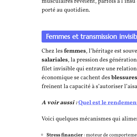
musculaires révèlent, parfois à l’ins
porté au quotidien.
Femmes et transmission invisib
Chez les
femmes
, l’héritage est souv
salariales
, la pression des génératio
filet invisible qui entrave une relatio
économique se cachent des
blessure
freinent la capacité à s’autoriser l’ais
A voir aussi :
Quel est le rendemen
Voici quelques mécanismes qui aliment
Stress financier
: moteur de comportemen