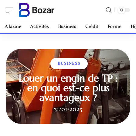
À la une
Activités
Business
Crédit
Forme
Hi
BUSINESS
Louer un engin de TP :
en quoi est-ce plus
avantageux ?
31/01/2023