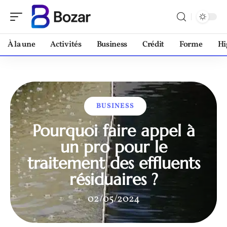
À la une
Activités
Business
Crédit
Forme
Hi
BUSINESS
Pourquoi faire appel à
un pro pour le
traitement des effluents
résiduaires ?
02/05/2024