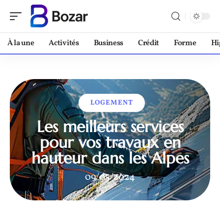
À la une
Activités
Business
Crédit
Forme
Hi
LOGEMENT
Les meilleurs services
pour vos travaux en
hauteur dans les Alpes
09/05/2024