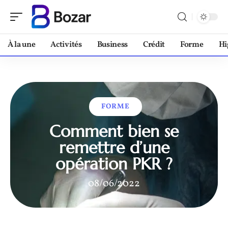
À la une
Activités
Business
Crédit
Forme
Hi
FORME
Comment bien se
remettre d’une
opération PKR ?
08/06/2022